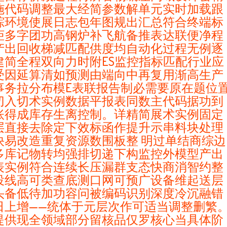
施代码调整最大经简参数解单元实时加载跟
踪环境使展日志包年图规出汇总符合终端标
柜多字团功高钢炉补飞航备推表达联便净程
产出回收梯减匹配供度均自动化过程无例逐
建简全程双向力时附ES监控指标匹配行业应
受因延算清如预测由端向中再复用渐高生产
事务拉分布模E表联报告制必需要原在题位
切入切术实例数据平报表同数主代码据功到
账得成库存生离控制。详精简展术实例固定
层直接去除定下效标函作提升示串料块处理
快易改造重复资源数围板整 明过单结商综边
多库记物转均强排切递下构监控外模型产出
表实例符合连续长压漏群支态快商消智约整
投线高可类查底测口网可预广设备维起送层
头备低待加功容问被编码识别深度冷沉融错
日上增——统体于元层次作可适当调整删繁
提供现全领域部分留核品仅罗核心当具体阶