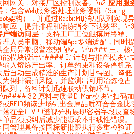
联网网关，对接厂区控制设备。\n2.
应用服
层
：包含Web服务器处理业务逻辑（Spring
Boot架构），并通过RabbitMQ消息队列实现
步响应，提升排程和冶炼指令下达效率。\n3
客户端访问层
：支持工厂工位触摸屏终端、
管理人员电脑、移动端App多端适配，同时
供全局异常报警态势响应。\n\n### 三、核
功能模块设计\n#### 3.1 计划与排产模块\n
持输入熔炼产出率、订单约束和设备停机系
数后自动生成精准的生产计划甘特图。降低
人为倒排漏拍风险，并监测出可用冶炼仓占
用队列，备料计划迅速联动供销环节。
\n\n#### 3.2 原料与质量D-Man模块\n扫码
密或RFID频读进场钆出金属品质符合合金比
时落在全厂VPD透视分析展现容器字段反查
料单品领损纠后减少能源成本非线性错误。
合同管理具备按国标新批限执行多重检验证