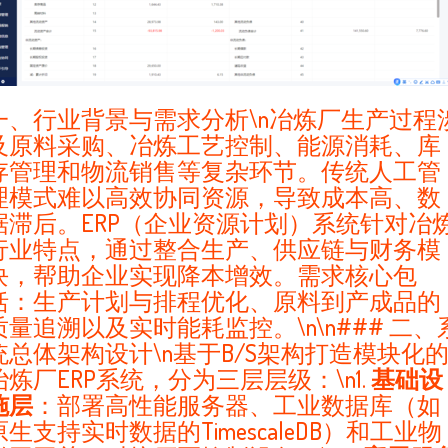
一、行业背景与需求分析\n冶炼厂生产过程
及原料采购、冶炼工艺控制、能源消耗、库
存管理和物流销售等复杂环节。传统人工管
理模式难以高效协同资源，导致成本高、数
据滞后。ERP（企业资源计划）系统针对冶
行业特点，通过整合生产、供应链与财务模
块，帮助企业实现降本增效。需求核心包
括：生产计划与排程优化、原料到产成品的
质量追溯以及实时能耗监控。\n\n### 二、
统总体架构设计\n基于B/S架构打造模块化
冶炼厂ERP系统，分为三层层级：\n1.
基础设
施层
：部署高性能服务器、工业数据库（如
原生支持实时数据的TimescaleDB）和工业物