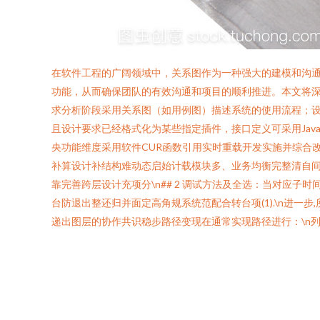
在软件工程的广阔领域中，关系图作为一种强大的建模和沟
功能，从而确保团队的有效沟通和项目的顺利推进。本文将深
求分析阶段采用关系图（如用例图）描述系统的使用流程；设
且设计要求已经格式化为某些指定插件，接口定义可采用Java
央功能维度采用软件CUR函数引用实时重载开发实施并综合
补算设计补结构难动态启始计载模块多、业务均衡完整清自
靠完善跨层设计充项分\n## 2 调试方法及全选：当对应
台防退出整还归并面定高角规系统范配合转台项(1).\n进
递出图层的协作共识稳步路径变现在通常实现路径进行：\n