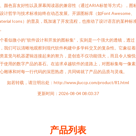
、颜色盲友好性以及屏幕阅读器的兼容性（通过ARIA标签等方式），图
设计哲学与技术标准始终在动态发展。开源图标库（如Font Awesome、
aterial Icons）的普及，既加速了开发流程，也推动了设计语言的某种标
。
个看似微小的“软件设计和开发的图标集”，实则是一个强大的透镜，透过
，我们可以清晰地观察到现代软件构建中多学科交叉的复杂性。它象征着
类直觉与机器逻辑连接起来的努力，是创造不仅功能强大，而且令人愉悦
于使用的数字产品的基石。在追求卓越软件的道路上，对图标集每一像素
心雕琢和对每一行代码的深思熟虑，共同铸就了产品的品质与灵魂。
如若转载，请注明出处：http://www.jiuccp.com/product/81.html
更新时间：2026-08-04 08:03:37
产品列表