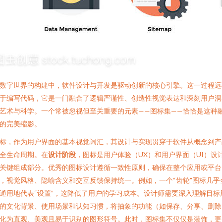
数字世界的构建中，软件设计与开发是驱动创新的核心引擎。这一过程远
于编写代码，它是一门融合了逻辑严谨性、创造性视觉表达和深刻用户洞
艺术与科学。一个常被忽视但至关重要的元素——图标集——恰恰是这种
的完美缩影。
标，作为用户界面的基本视觉词汇，其设计与实现贯穿于软件从概念到产
全生命周期。在
设计阶段
，图标是用户体验（UX）和用户界面（UI）设
关键组成部分。优秀的图标设计遵循一致性原则，确保在整个应用或平台
，视觉风格、隐喻含义和交互反馈保持统一。例如，一个“齿轮”图标几乎
通用地代表“设置”，这降低了用户的学习成本。设计师需要深入理解目标
的文化背景、使用场景和认知习惯，将抽象的功能（如保存、分享、删除
化为直观、美观且易于识别的图形符号。此时，图标集不仅仅是装饰，更