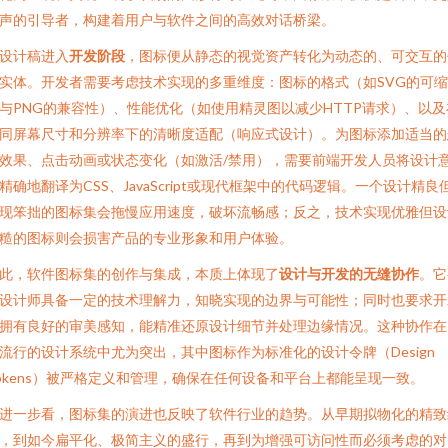
声的引导者，构建着用户与软件之间的高效对话桥梁。
设计稿进入
开发阶段
，图标便从静态的视觉资产转化为动态的、可交互的
实体。开发者需要考虑技术实现的多重维度：图标的格式（如SVG的可
与PNG的兼容性）、性能优化（如使用精灵图以减少HTTP请求）、以及
同屏幕尺寸和分辨率下的清晰度适配（响应式设计）。为图标添加适当的
效果、点击动画或状态变化（如激活/禁用），需要前端开发人员将设计
精确地翻译为CSS、JavaScript或现代框架中的代码逻辑。一个设计精良
现笨拙的图标集会拖慢应用速度，破坏流畅感；反之，技术实现优雅但设
糙的图标则会损害产品的专业形象和用户体验。
此，软件图标集的创作与集成，本质上体现了
设计与开发的无缝协作
。它
设计师具备一定的技术理解力，知晓实现的边界与可能性；同时也要求开
拥有良好的审美感知，能精准还原设计细节并处理边缘情况。这种协作在
流行的设计系统中尤为突出，其中图标作为标准化的设计令牌（Design
okens）被严格定义和管理，确保在任何设备和平台上都能呈现一致。
进一步看，图标集的演进也反映了软件行业的趋势。从早期拟物化的精致
，到如今扁平化、极简主义的盛行，再到为增强可访问性而必须考虑的对