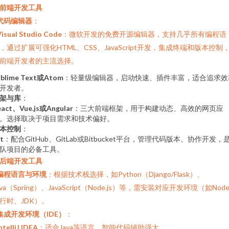
. 前端开发工具
代码编辑器
：
Visual Studio Code
：微软开发的免费开源编辑器，支持几乎所有编程语
，通过扩展可强化HTML、CSS、JavaScript开发，集成终端和版本控制
前端开发者的主流选择。
ublime Text或Atom
：轻量级编辑器，启动快速、插件丰富，适合追求效
开发者。
架与库
：
eact、Vue.js或Angular
：三大前端框架，用于构建动态、高效的网页应
。选择取决于项目需求和技术偏好。
本控制
：
t
：配合GitHub、GitLab或Bitbucket平台，管理代码版本、协作开发，
队项目的必备工具。
. 后端开发工具
编程语言与环境
：根据技术栈选择，如Python（Django/Flask）、
ava（Spring）、JavaScript（Node.js）等，需安装对应开发环境（如Node.
行时、JDK）。
集成开发环境（IDE）
：
ntelliJ IDEA
：适合Java等语言，智能代码辅助强大。