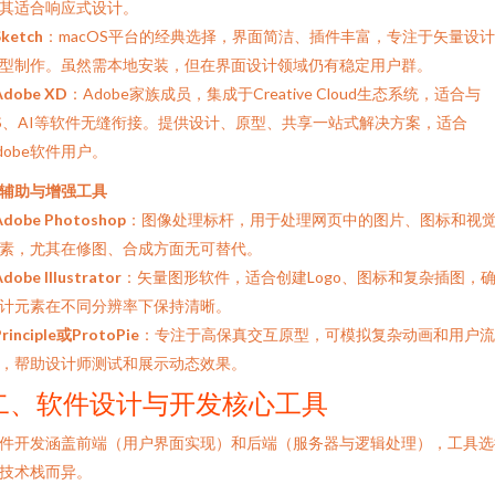
其适合响应式设计。
Sketch
：macOS平台的经典选择，界面简洁、插件丰富，专注于矢量设
型制作。虽然需本地安装，但在界面设计领域仍有稳定用户群。
Adobe XD
：Adobe家族成员，集成于Creative Cloud生态系统，适合与
S、AI等软件无缝衔接。提供设计、原型、共享一站式解决方案，适合
dobe软件用户。
. 辅助与增强工具
Adobe Photoshop
：图像处理标杆，用于处理网页中的图片、图标和视
素，尤其在修图、合成方面无可替代。
dobe Illustrator
：矢量图形软件，适合创建Logo、图标和复杂插图，
计元素在不同分辨率下保持清晰。
Principle或ProtoPie
：专注于高保真交互原型，可模拟复杂动画和用户流
，帮助设计师测试和展示动态效果。
二、软件设计与开发核心工具
件开发涵盖前端（用户界面实现）和后端（服务器与逻辑处理），工具选
技术栈而异。