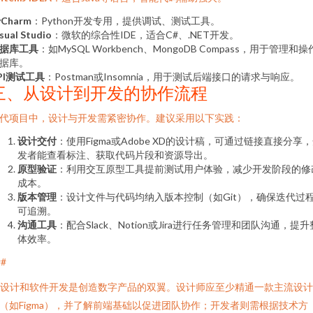
yCharm
：Python开发专用，提供调试、测试工具。
sual Studio
：微软的综合性IDE，适合C#、.NET开发。
据库工具
：如MySQL Workbench、MongoDB Compass，用于管理和操
据库。
PI测试工具
：Postman或Insomnia，用于测试后端接口的请求与响应。
三、从设计到开发的协作流程
代项目中，设计与开发需紧密协作。建议采用以下实践：
设计交付
：使用Figma或Adobe XD的设计稿，可通过链接直接分享
发者能查看标注、获取代码片段和资源导出。
原型验证
：利用交互原型工具提前测试用户体验，减少开发阶段的修
成本。
版本管理
：设计文件与代码均纳入版本控制（如Git），确保迭代过
可追溯。
沟通工具
：配合Slack、Notion或Jira进行任务管理和团队沟通，提升
体效率。
##
I设计和软件开发是创造数字产品的双翼。设计师应至少精通一款主流设
（如Figma），并了解前端基础以促进团队协作；开发者则需根据技术方